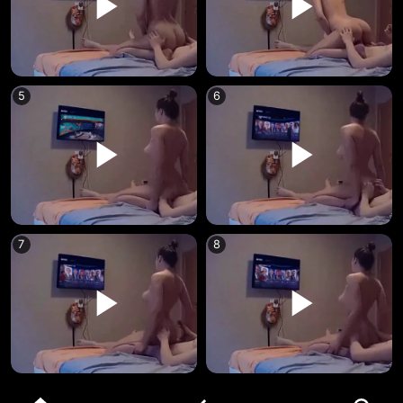
5
6
7
8