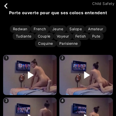
Child Safety
porte ouverte pour que ses colocs entendent
Redwan
French
Jeune
Salope
Amateur
Tudiante
Couple
Voyeur
Fetish
Pute
Coquine
Parisienne
1
2
3
4