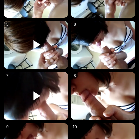
5
6
7
8
9
10