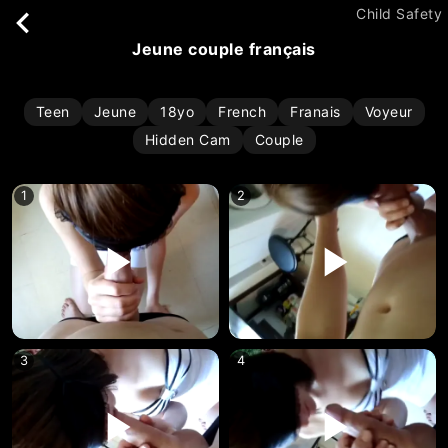
Child Safety
jeune couple français
Teen
Jeune
18yo
French
Franais
Voyeur
Hidden Cam
Couple
1
2
3
4