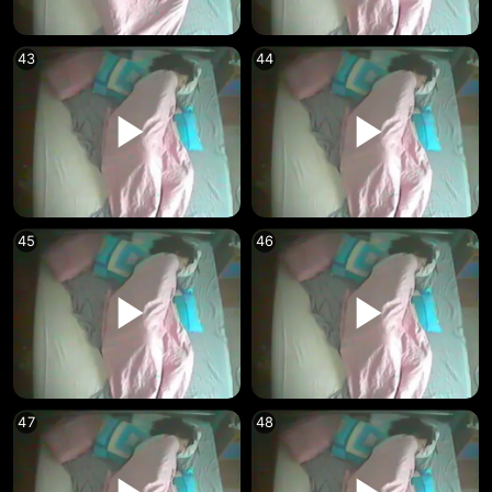
43
44
45
46
47
48