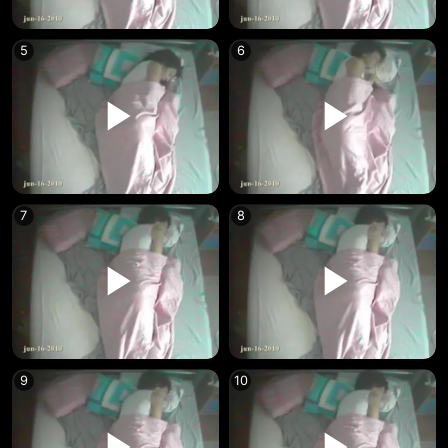
5
6
7
8
9
10