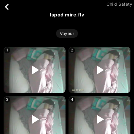
Child Safety
ispod mire.flv
Voyeur
1
2
3
4