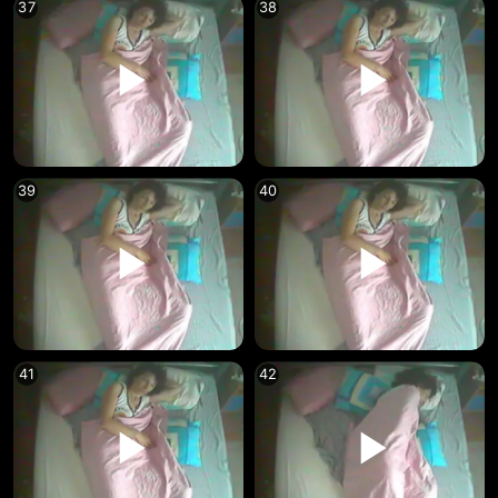
37
38
39
40
41
42