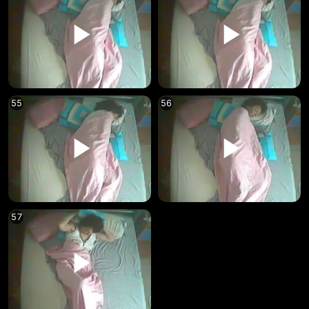
55
56
57