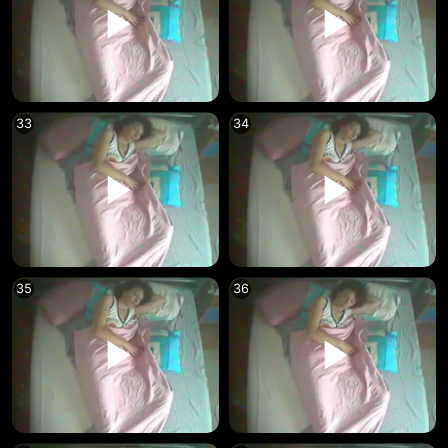
33
34
35
36