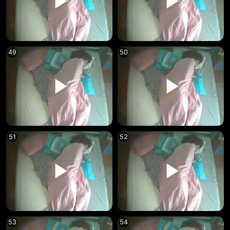
49
50
51
52
53
54